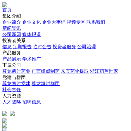
首页
集团介绍
企业简介
企业文化
企业⼤事记
视频专区
联系我们
新闻资讯
公司新闻
媒体报道
投资者关系
信息
定期报告
临时公告
投资者服务
公司治理
产品服务
产品展示
学术推广
下属公司
尊龙凯时药业
广西维威制药
来宾药物提取
浙江葫芦世家
党建与群团
尊龙凯时党建
尊龙凯时群团
社会责任
人力资源
人才战略
招聘信息