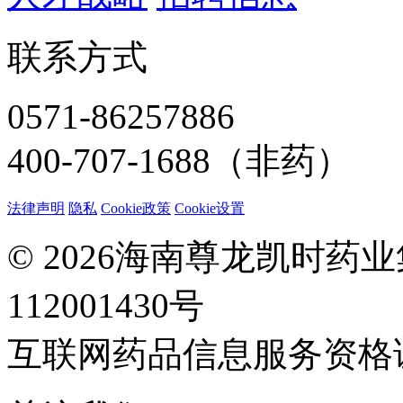
联系方式
0571-86257886
400-707-1688（非药）
法律声明
隐私
Cookie政策
Cookie设置
© 2026海南尊龙凯时药
112001430号
互联网药品信息服务资格证：(