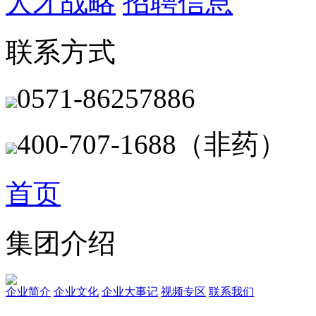
人才战略
招聘信息
联系方式
0571-86257886
400-707-1688（非药）
首页
集团介绍
企业简介
企业文化
企业⼤事记
视频专区
联系我们