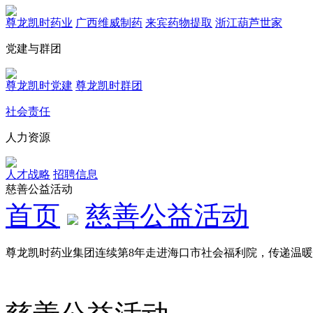
尊龙凯时药业
广西维威制药
来宾药物提取
浙江葫芦世家
党建与群团
尊龙凯时党建
尊龙凯时群团
社会责任
人力资源
人才战略
招聘信息
慈善公益活动
首页
慈善公益活动
尊龙凯时药业集团连续第8年走进海口市社会福利院，传递温