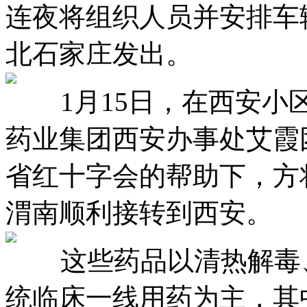
连夜将组织人员并安排车
北石家庄发出。
1月15日，在西安小区
药业集团西安办事处艾霞
省红十字会的帮助下，方
渭南顺利接转到西安。
这些药品以清热解毒、
统临床一线用药为主，其