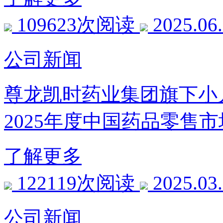
109623次阅读
2025.06
公司新闻
尊龙凯时药业集团旗下小儿
2025年度中国药品零售
了解更多
122119次阅读
2025.03
公司新闻