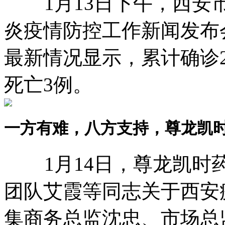
1月13日下午，西安市
炎疫情防控工作新闻发布
最新情况显示，累计确诊21
死亡3例。
一方有难，八方支持，尊龙凯
1月14日，尊龙凯时药
团队艾霞等同志关于西安
集商务总监沈忠、市场总