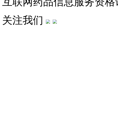
互联网药品信息服务资格证：(
关注我们