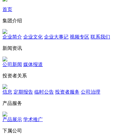
首页
集团介绍
企业简介
企业文化
企业⼤事记
视频专区
联系我们
新闻资讯
公司新闻
媒体报道
投资者关系
信息
定期报告
临时公告
投资者服务
公司治理
产品服务
产品展示
学术推广
下属公司