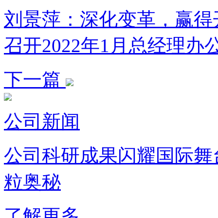
刘景萍：深化变革，赢得
召开2022年1月总经理
下一篇
公司新闻
公司科研成果闪耀国际舞
粒奥秘
了解更多