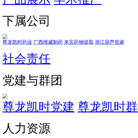
下属公司
尊龙凯时药业
广西维威制药
来宾药物提取
浙江葫芦世家
社会责任
党建与群团
尊龙凯时党建
尊龙凯时群
人力资源